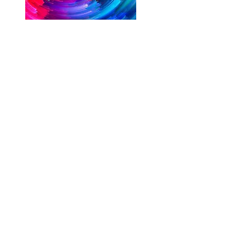
CONTACT
ÉCOLE LE FIL DE SOI
®
2 route de Chanceau
85420 LIEZ (Vendée)
06.50.26.82.88
lefildesoi@wanadoo.fr