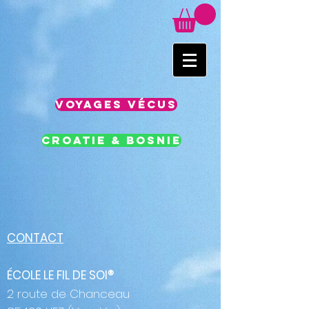
voyages vécus
Croatie & Bosnie
CONTACT
ÉCOLE LE FIL DE SOI
®
2 route de Chanceau