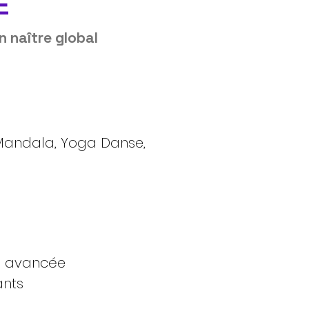
E
n naître global
Mandala, Yoga Danse,
ie avancée
ants