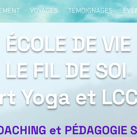
EMENT
VOYAGES
TÉMOIGNAGES
ÉVÉ
ÉCOLE DE VIE
LE FIL DE SOI
®
rt Yoga
et LC
OACHING et PÉDAGOGIE S