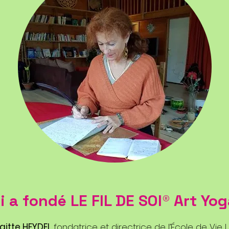
i a fondé LE FIL DE SOI
®
Art Yog
gitte HEYDEL
fondatrice et directrice de l’École de Vie L